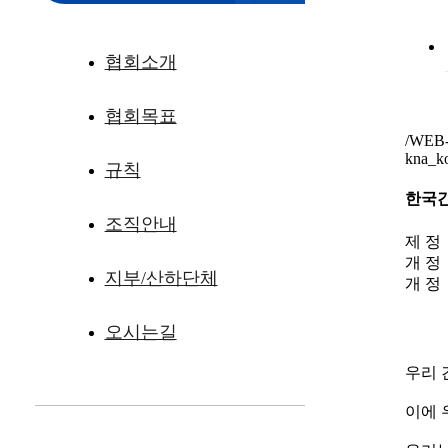
협회소개
협회목표
/WEB-I
kna_
규칙
한국
조직안내
제 
개 
지부/산하단체
개 
오시는길
우리 
이에 