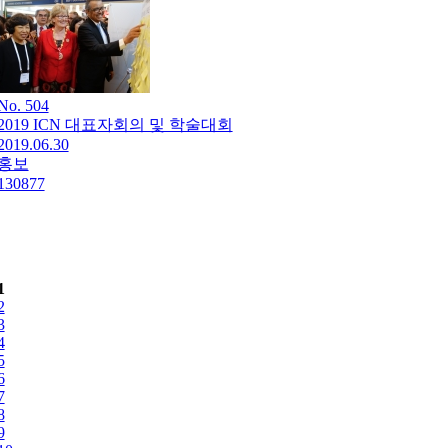
No. 504
2019 ICN 대표자회의 및 학술대회
2019.06.30
홍보
130877
1
2
3
4
5
6
7
8
9