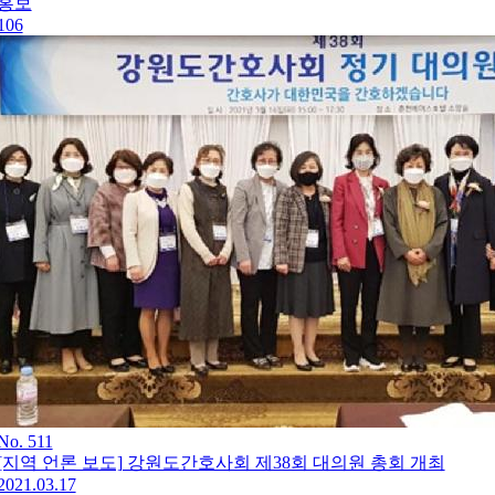
홍보
106
No. 511
[지역 언론 보도] 강원도간호사회 제38회 대의원 총회 개최
2021.03.17