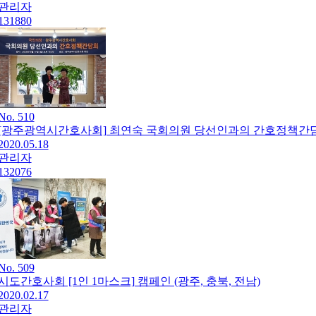
관리자
131880
No. 510
[광주광역시간호사회] 최연숙 국회의원 당선인과의 간호정책간
2020.05.18
관리자
132076
No. 509
시도간호사회 [1인 1마스크] 캠페인 (광주, 충북, 전남)
2020.02.17
관리자