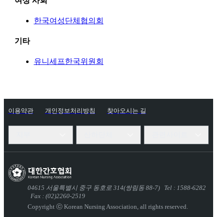
여성 사회
한국여성단체협의회
기타
유니세프한국위원회
이용약관
개인정보처리방침
찾아오시는 길
지부
산하단체
관련사이트
04615
서울특별시 중구 동호로 314(쌍림동 88-7)
Tel : 1588-6282
Fax : (02)2260-2519
Copyright ⓒ Korean Nursing Association,
all rights reserved.